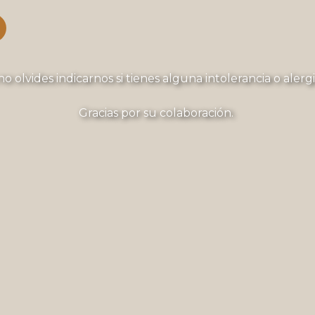
n
o olvides indicarnos si tienes alguna intolerancia o alerg
Gracias por su colaboración.