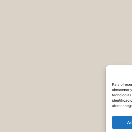
Para ofrecer
almacenar y/
tecnologías
identificaci
afectar nega
A