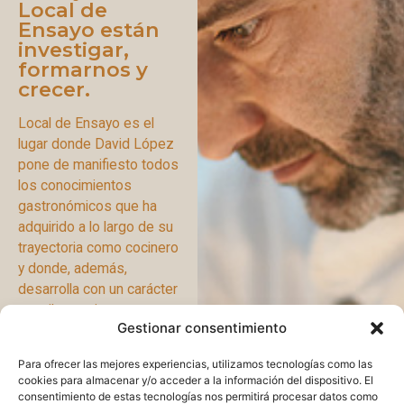
Local de
Ensayo están
investigar,
formarnos y
crecer.
Local de Ensayo es el
lugar donde David López
pone de manifiesto todos
los conocimientos
gastronómicos que ha
adquirido a lo largo de su
trayectoria como cocinero
y donde, además,
desarrolla con un carácter
y estilo propios, nuevas
Gestionar consentimiento
ideas y ocurrencias.
Para ofrecer las mejores experiencias, utilizamos tecnologías como las
DAVID
PRENSA
cookies para almacenar y/o acceder a la información del dispositivo. El
consentimiento de estas tecnologías nos permitirá procesar datos como