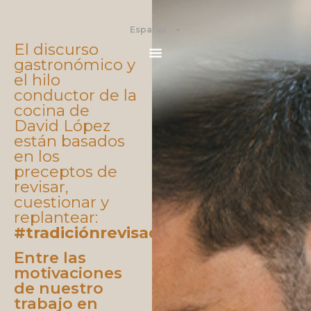
Español
El discurso
gastronómico y
el hilo
conductor de la
cocina de
David López
están basados
en los
preceptos de
revisar,
cuestionar y
replantear:
#tradiciónrevisada
Entre las
motivaciones
de nuestro
trabajo en