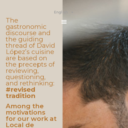
English
The
gastronomic
discourse and
the guiding
thread of David
López’s cuisine
are based on
the precepts of
reviewing,
questioning,
and rethinking:
#revised
tradition
Among the
motivations
for our work at
Local de