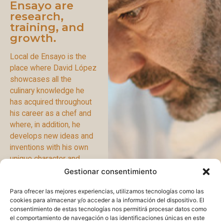
Ensayo are
research,
training, and
growth.
Local de Ensayo is the
place where David López
showcases all the
culinary knowledge he
has acquired throughout
his career as a chef and
where, in addition, he
develops new ideas and
inventions with his own
unique character and
style.
Gestionar consentimiento
Para ofrecer las mejores experiencias, utilizamos tecnologías como las
DAVID
PRESS
cookies para almacenar y/o acceder a la información del dispositivo. El
consentimiento de estas tecnologías nos permitirá procesar datos como
el comportamiento de navegación o las identificaciones únicas en este