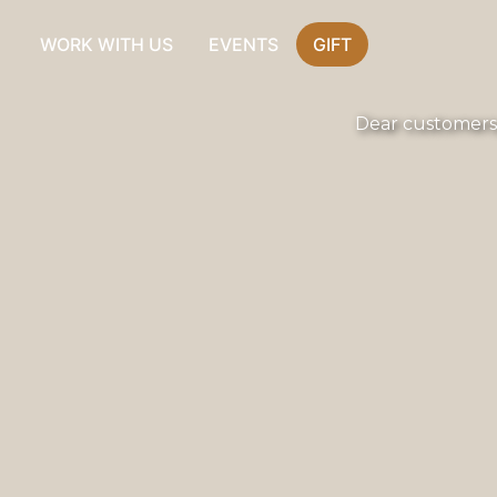
WORK WITH US
EVENTS
GIFT
Dear customers