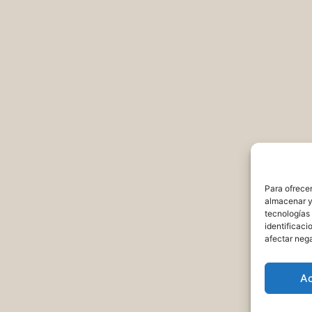
Para ofrecer
almacenar y/
tecnologías
identificaci
afectar nega
A