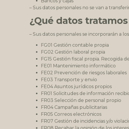
Bancos y cajas
– Sus datos personales no se van a transferi
¿Qué datos tratamos
– Sus datos personales se incorporarán a los 
FG01 Gestión contable propia
FG02 Gestión laboral propia
FG15 Gestión fiscal propia. Recogida d
FE01 Mantenimiento informático
FE02 Prevención de riesgos laborales
FE03 Transporte y envio
FE04 Asuntos jurídicos propios
FR01 Solicitudes de información recibi
FR03 Selección de personal propio
FR04 Campañas publicitarias
FR05 Correos electrónicos
FR07 Gestión de incidencias y/o violac
FR08 Recabar la opinión de los intere