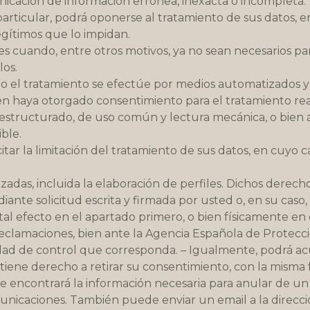
icación de información errónea, inexacta o incompleta.
particular, podrá oponerse al tratamiento de sus datos, 
legítimos que lo impidan.
es cuando, entre otros motivos, ya no sean necesarios para
los.
ando el tratamiento se efectúe por medios automatizados 
en haya otorgado consentimiento para el tratamiento rea
 estructurado, de uso común y lectura mecánica, o bien 
ble.
citar la limitación del tratamiento de sus datos, en cuy
adas, incluida la elaboración de perfiles. Dichos derech
iante solicitud escrita y firmada por usted o, en su caso, 
a tal efecto en el apartado primero, o bien físicamente e
eclamaciones, bien ante la Agencia Española de Protecc
dad de control que corresponda. – Igualmente, podrá acud
iene derecho a retirar su consentimiento, con la misma fa
e encontrará la información necesaria para anular de un 
unicaciones. También puede enviar un email a la direcció