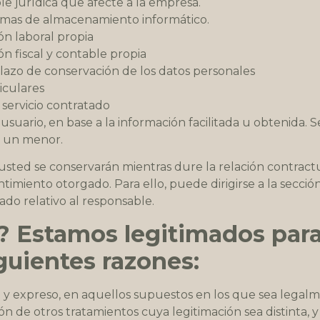
e jurídica que afecte a la empresa.
temas de almacenamiento informático.
ón laboral propia
ón fiscal y contable propia
 plazo de conservación de los datos personales
iculares
 servicio contratado
 usuario, en base a la información facilitada u obtenid
de un menor.
sted se conservarán mientras dure la relación contractua
ntimiento otorgado. Para ello, puede dirigirse a la secc
tado relativo al responsable.
 Estamos legitimados para 
guientes razones:
y expreso, en aquellos supuestos en los que sea legalmen
 de otros tratamientos cuya legitimación sea distinta, y s