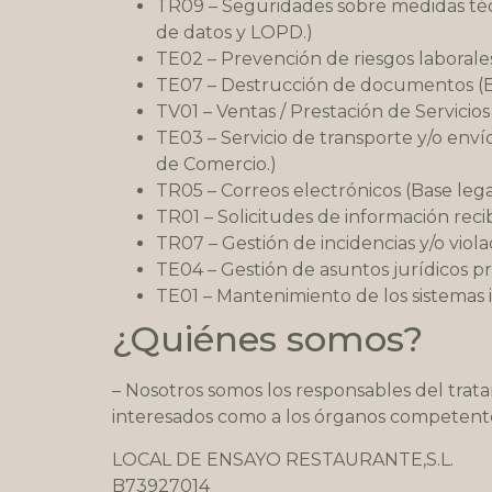
TR09 – Seguridades sobre medidas técn
de datos y LOPD.)
TE02 – Prevención de riesgos laborales
TE07 – Destrucción de documentos (B
TV01 – Ventas / Prestación de Servicios 
TE03 – Servicio de transporte y/o enví
de Comercio.)
TR05 – Correos electrónicos (Base lega
TR01 – Solicitudes de información recib
TR07 – Gestión de incidencias y/o vio
TE04 – Gestión de asuntos jurídicos pro
TE01 – Mantenimiento de los sistemas i
¿Quiénes somos?
– Nosotros somos los responsables del trata
interesados como a los órganos competentes,
LOCAL DE ENSAYO RESTAURANTE,S.L.
B73927014