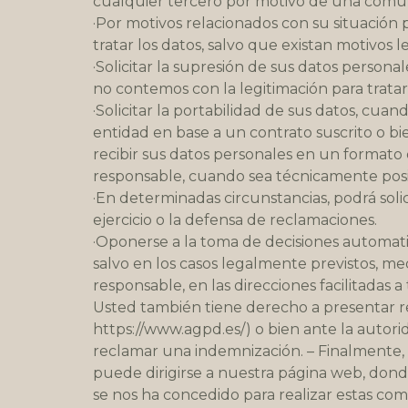
cualquier tercero por motivo de una comun
·Por motivos relacionados con su situación 
tratar los datos, salvo que existan motivos 
·Solicitar la supresión de sus datos personal
no contemos con la legitimación para tratar
·Solicitar la portabilidad de sus datos, cu
entidad en base a un contrato suscrito o bi
recibir sus datos personales en un formato
responsable, cuando sea técnicamente posi
·En determinadas circunstancias, podrá soli
ejercicio o la defensa de reclamaciones.
·Oponerse a la toma de decisiones automatiz
salvo en los casos legalmente previstos, med
responsable, en las direcciones facilitadas 
Usted también tiene derecho a presentar r
https://www.agpd.es/) o bien ante la autori
reclamar una indemnización. – Finalmente, t
puede dirigirse a nuestra página web, dond
se nos ha concedido para realizar estas com